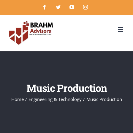
Skip
Facebook
Twitter
YouTube
Instagram
to
content
Music Production
Home
/
Engineering & Technology
/
Music Production